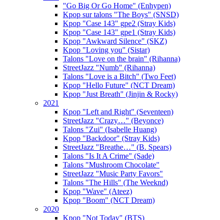
"Go Big Or Go Home" (Enhypen)
Kpop sur talons "The Boys" (SNSD)
Kpop "Case 143" gpe2 (Stray Kids)
Kpop "Case 143" gpe1 (Stray Kids)
Kpop "Awkward Silence" (SKZ)
Kpop "Loving you" (Sistar)
Talons "Love on the brain" (Rihanna)
StreetJazz "Numb" (Rihanna)
Talons "Love is a Bitch" (Two Feet)
Kpop "Hello Future" (NCT Dream)
Kpop "Just Breath" (Jinjin & Rocky)
2021
Kpop "Left and Right" (Seventeen)
StreetJazz "Crazy…" (Beyonce)
Talons "Zui" (Isabelle Huang)
Kpop "Backdoor" (Stray Kids)
StreetJazz "Breathe…" (B. Spears)
Talons "Is It A Crime" (Sade)
Talons "Mushroom Chocolate"
StreetJazz "Music Party Favors"
Talons "The Hills" (The Weeknd)
Kpop "Wave" (Ateez)
Kpop "Boom" (NCT Dream)
2020
Kpop "Not Today" (BTS)