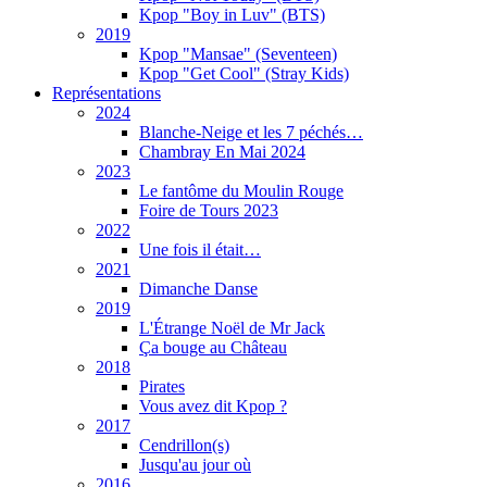
Kpop "Boy in Luv" (BTS)
2019
Kpop "Mansae" (Seventeen)
Kpop "Get Cool" (Stray Kids)
Représentations
2024
Blanche-Neige et les 7 péchés…
Chambray En Mai 2024
2023
Le fantôme du Moulin Rouge
Foire de Tours 2023
2022
Une fois il était…
2021
Dimanche Danse
2019
L'Étrange Noël de Mr Jack
Ça bouge au Château
2018
Pirates
Vous avez dit Kpop ?
2017
Cendrillon(s)
Jusqu'au jour où
2016