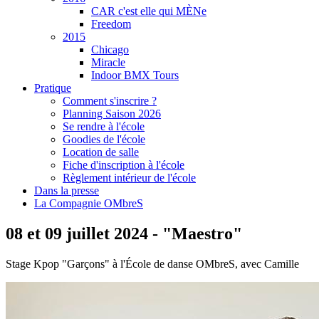
CAR c'est elle qui MÈNe
Freedom
2015
Chicago
Miracle
Indoor BMX Tours
Pratique
Comment s'inscrire ?
Planning Saison 2026
Se rendre à l'école
Goodies de l'école
Location de salle
Fiche d'inscription à l'école
Règlement intérieur de l'école
Dans la presse
La Compagnie OMbreS
08 et 09 juillet 2024 - "Maestro"
Stage Kpop "Garçons" à l'École de danse OMbreS, avec Camille