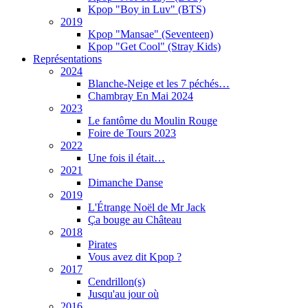
Kpop "Boy in Luv" (BTS)
2019
Kpop "Mansae" (Seventeen)
Kpop "Get Cool" (Stray Kids)
Représentations
2024
Blanche-Neige et les 7 péchés…
Chambray En Mai 2024
2023
Le fantôme du Moulin Rouge
Foire de Tours 2023
2022
Une fois il était…
2021
Dimanche Danse
2019
L'Étrange Noël de Mr Jack
Ça bouge au Château
2018
Pirates
Vous avez dit Kpop ?
2017
Cendrillon(s)
Jusqu'au jour où
2016