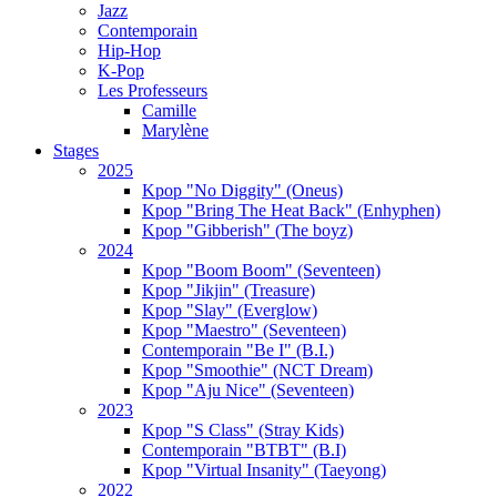
Jazz
Contemporain
Hip-Hop
K-Pop
Les Professeurs
Camille
Marylène
Stages
2025
Kpop "No Diggity" (Oneus)
Kpop "Bring The Heat Back" (Enhyphen)
Kpop "Gibberish" (The boyz)
2024
Kpop "Boom Boom" (Seventeen)
Kpop "Jikjin" (Treasure)
Kpop "Slay" (Everglow)
Kpop "Maestro" (Seventeen)
Contemporain "Be I" (B.I.)
Kpop "Smoothie" (NCT Dream)
Kpop "Aju Nice" (Seventeen)
2023
Kpop "S Class" (Stray Kids)
Contemporain "BTBT" (B.I)
Kpop "Virtual Insanity" (Taeyong)
2022