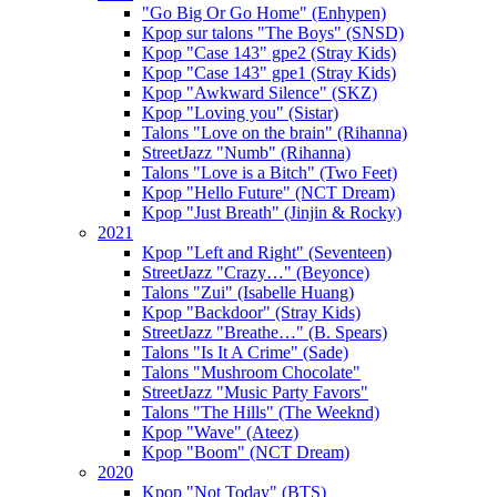
"Go Big Or Go Home" (Enhypen)
Kpop sur talons "The Boys" (SNSD)
Kpop "Case 143" gpe2 (Stray Kids)
Kpop "Case 143" gpe1 (Stray Kids)
Kpop "Awkward Silence" (SKZ)
Kpop "Loving you" (Sistar)
Talons "Love on the brain" (Rihanna)
StreetJazz "Numb" (Rihanna)
Talons "Love is a Bitch" (Two Feet)
Kpop "Hello Future" (NCT Dream)
Kpop "Just Breath" (Jinjin & Rocky)
2021
Kpop "Left and Right" (Seventeen)
StreetJazz "Crazy…" (Beyonce)
Talons "Zui" (Isabelle Huang)
Kpop "Backdoor" (Stray Kids)
StreetJazz "Breathe…" (B. Spears)
Talons "Is It A Crime" (Sade)
Talons "Mushroom Chocolate"
StreetJazz "Music Party Favors"
Talons "The Hills" (The Weeknd)
Kpop "Wave" (Ateez)
Kpop "Boom" (NCT Dream)
2020
Kpop "Not Today" (BTS)