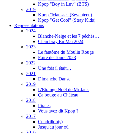
Kpop "Boy in Luv" (BTS)
2019
Kpop "Mansae" (Seventeen)
Kpop "Get Cool" (Stray Kids)
Représentations
2024
Blanche-Neige et les 7 péchés…
Chambray En Mai 2024
2023
Le fantôme du Moulin Rouge
Foire de Tours 2023
2022
Une fois il était…
2021
Dimanche Danse
2019
L'Étrange Noël de Mr Jack
Ça bouge au Château
2018
Pirates
Vous avez dit Kpop ?
2017
Cendrillon(s)
Jusqu'au jour où
2016