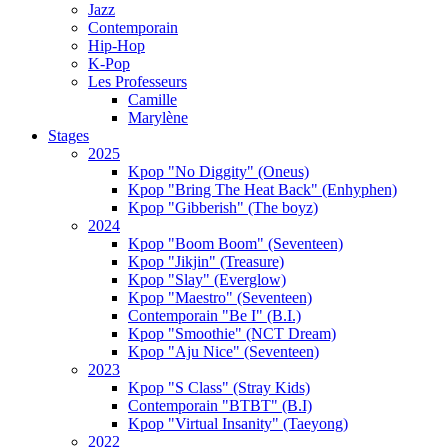
Jazz
Contemporain
Hip-Hop
K-Pop
Les Professeurs
Camille
Marylène
Stages
2025
Kpop "No Diggity" (Oneus)
Kpop "Bring The Heat Back" (Enhyphen)
Kpop "Gibberish" (The boyz)
2024
Kpop "Boom Boom" (Seventeen)
Kpop "Jikjin" (Treasure)
Kpop "Slay" (Everglow)
Kpop "Maestro" (Seventeen)
Contemporain "Be I" (B.I.)
Kpop "Smoothie" (NCT Dream)
Kpop "Aju Nice" (Seventeen)
2023
Kpop "S Class" (Stray Kids)
Contemporain "BTBT" (B.I)
Kpop "Virtual Insanity" (Taeyong)
2022