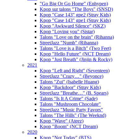
"Go Big Or Go Home" (Enhypen)
Kpop sur talons "The Boys" (SNSD)
Kpop "Case 143" gpe2 (Stray Kids)
Kpop "Case 143" gpe1 (Stray Kids)
Kpop "Awkward Silence" (SKZ)
Kpop "Loving you" (Sistar)
Talons "Love on the brain" (Rihanna)
StreetJazz "Numb" (Rihanna)
Talons "Love is a Bitch" (Two Feet)
Kpop "Hello Future" (NCT Dream)
Kpop "Just Breath" (Jinjin & Rocky)
2021
Kpop "Left and Right" (Seventeen)
StreetJazz "Crazy…" (Beyonce)
Talons "Zui" (Isabelle Huang)
Kpop "Backdoor" (Stray Kids)
StreetJazz "Breathe…" (B. Spears)
Talons "Is It A Crime" (Sade)
Talons "Mushroom Chocolate"
StreetJazz "Music Party Favors"
Talons "The Hills" (The Weeknd)
Kpop "Wave" (Ateez)
Kpop "Boom" (NCT Dream)
2020
Kpop "Not Today" (BTS)