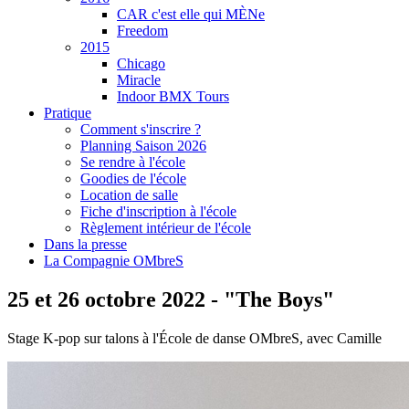
CAR c'est elle qui MÈNe
Freedom
2015
Chicago
Miracle
Indoor BMX Tours
Pratique
Comment s'inscrire ?
Planning Saison 2026
Se rendre à l'école
Goodies de l'école
Location de salle
Fiche d'inscription à l'école
Règlement intérieur de l'école
Dans la presse
La Compagnie OMbreS
25 et 26 octobre 2022 - "The Boys"
Stage K-pop sur talons à l'École de danse OMbreS, avec Camille